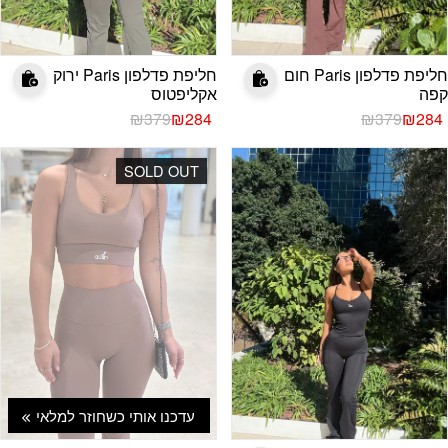
חליפת פדלפון Paris חום
חליפת פדלפון Paris ירוק
קפה
אקליפטוס
המחיר
המחיר
המחיר
המחיר
₪
379
₪
284
₪
379
₪
284
הנוכחי
המקורי
הנוכחי
המקורי
היה:
הוא:
היה:
הוא:
SOLD OUT
₪379.
₪284.
₪379.
₪284.
עדכנו אותי כשחוזר למלאי