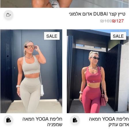
טייץ קצר DUBAI אדום אלמוני
המחיר
המחיר
₪
169
₪
127
הנוכחי
המקורי
היה:
הוא:
SALE
SALE
₪169.
₪127.
חליפת YOGA חמאה
חליפת YOGA חמאה
אדום עתיק
שמפניה