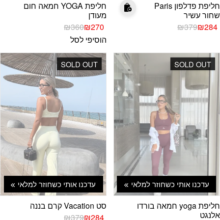
חליפת פדלפון Paris
חליפת YOGA חמאה חום
שחור עשיר
מעודן
המחיר
המחיר
המחיר
המחיר
₪
360
₪
270
₪
379
₪
284
הנוכחי
המקורי
הנוכחי
המקורי
הוסיפי לסל
היה:
הוא:
היה:
הוא:
₪360.
₪270.
₪379.
₪284.
SOLD OUT
SOLD OUT
עדכנו אותי כשחוזר למלאי
עדכנו אותי כשחוזר למלאי
חליפת yoga חמאה בורדו
סט Vacation קרם בננה
אלנגט
המחיר
המחיר
₪
379
₪
284