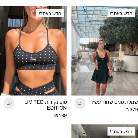
חדש באתר!
חדש באתר!
שמלת טניס שחור עשיר
טופ נקודות LIMITED
EDITION
₪
379
₪
189
חדש באתר!