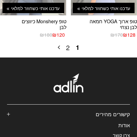
עדכנו אותי כשחוזר למלאי
עדכנו אותי כשחוזר למלאי
טופ ארוך YOGA חמאה
טופ Monshery כיווצים
לבן נצחי
לבן
המחיר
המחיר
המחיר
המחיר
₪
180
₪
120
₪
170
₪
128
הנוכחי
המקורי
הנוכחי
המקורי
היה:
הוא:
היה:
הוא:
1
2
₪180.
₪120.
₪170.
₪128.
קישורים מהירים
אודות
צרו קשר