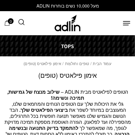
בחזרה למעלה
Skip to Content
מעל 10,000 נשים בוחרות ADLIN
0
עמוד הבית
/
טופים וחולצות
/ אימון פילאטיס (טופים)
אימון פילאטיס (טופים)
הטופים לפילאטיס מבית ADLIN –
שילוב מנצח של גמישות,
תמיכה ונשימה!
גלי את היכולות שלך עם הטופים הנוחים והמחמאים שלנו,
המעוצבים במיוחד לשפר את
ביצועי הפילאטיס שלך.
הבד
הנושם והגמיש שלנו מאפשר תנועה חופשית בכל התרגילים,
מהספירלה ועד לפלאנק. הגזרה האוספת מספקת תמיכה מדויקת
לגופך, מה שמאפשר לך
להתמקד בדיוק התנועה ובנשימה
הנכונה.
כך תוכלי להתרכז באימון ללא הסחות דעת. הטופים של