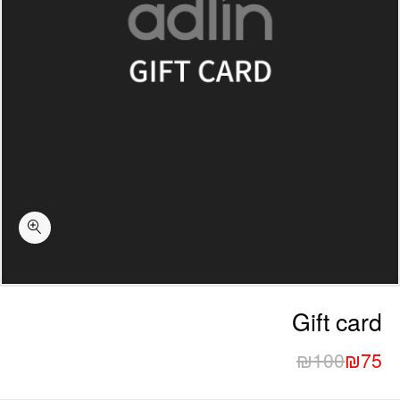
Gift card
₪
100
₪
75