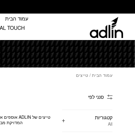
בחזרה למעלה
Skip to Content
עמוד הבית
FINAL TOUCH הטא’ץ שמשלים את
עמוד הבית
/ טייצים
סנני לפי
קטגוריות
טייצים של N
המדויקת מבטי
All