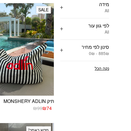
מידה
SALE
All
לפי גוון עור
All
סינון לפי מחיר
0₪ - 885₪
נקה הכל
תיק MONSHERY ADLIN
המחיר
המחיר
₪
99
₪
74
הנוכחי
המקורי
היה:
הוא:
₪99.
₪74.
חדש באתר!