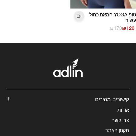
טופ YOGA חמאה כחול
עשיר
המחיר
המחיר
₪
170
₪
128
הנוכחי
המקורי
היה:
הוא:
₪170.
₪128.
קישורים מהירים
אודות
צרו קשר
תקנון האתר