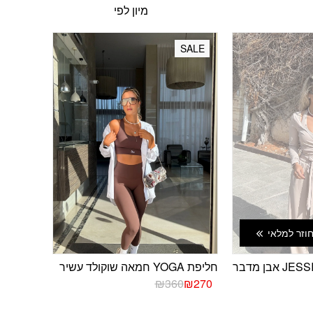
SALE
חוזר למלאי
חליפת YOGA חמאה שוקולד עשיר
המחיר
המחיר
₪
360
₪
270
הנוכחי
המקורי
היה:
הוא: