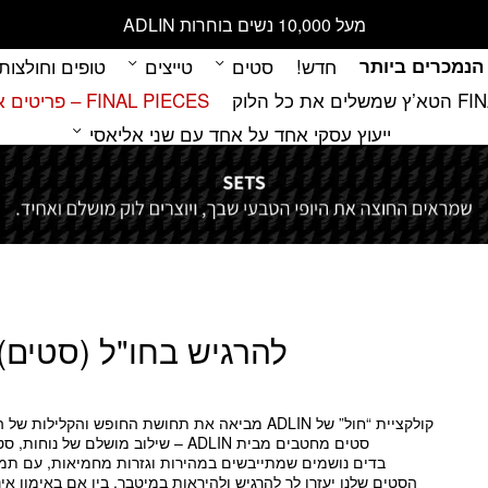
מעל 10,000 נשים בוחרות ADLIN
הנמכרים ביותר
חדש!
סטים
טייצים
טופים וחולצות
 כל הלוק
FINAL PIECES – פריטים אחרונים במלאי
ייעוץ עסקי אחד על אחד עם שני אליאסי
להרגיש בחו"ל (סטים)
קולקציית “חול” של ADLIN מביאה את תחושת החופש והקלילות של הקיץ לבגדי האימון שלך.
סטים מחטבים מבית ADLIN – שילוב מושלם של נוחות, סטייל וביצועים!
בדים נושמים שמתייבשים במהירות וגזרות מחמיאות, עם תמי
הסטים שלנו יעזרו לך להרגיש ולהיראות במיטבך, בין אם באימון אינט