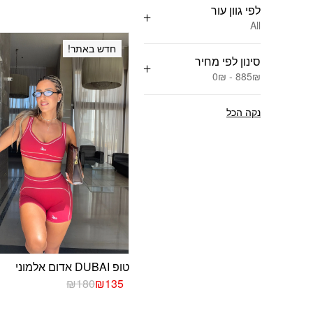
לפי גוון עור
All
חדש באתר!
סינון לפי מחיר
0₪ - 885₪
נקה הכל
טופ DUBAI אדום אלמוני
המחיר
המחיר
₪
180
₪
135
הנוכחי
המקורי
היה:
הוא: