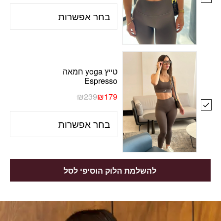
טייץ yoga חמאה
Espresso
₪
239
₪
179
להשלמת הלוק הוסיפי לסל