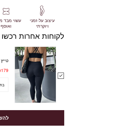
עשוי מבד מ
עיצוב על-זמני
ואוסף
ויוקרתי
לקוחות אחרות רכשו 
טייץ yoga חמאה שחור
₪
179
להשל