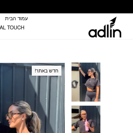
בחזרה למעלה
Skip to Content
עמוד הבית
FINAL TOUCH הטא’ץ שמשלים את
חדש באתר!