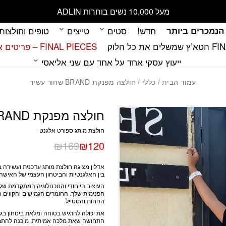
כמות חולצה מפנקת BRAND שחור עשיר
מעל 10,000 נשים בוחרות ADLIN
הנמכרים ביותר
חדש!
סטים
טייצים
טופים וחולצות
 כל הלוק
FINAL PIECES – פריטים אחרונים במלאי
ייעוץ עסקי אחד על אחד עם שני אליאסי
עמוד הבית
/
כללי
/ חולצה מפנקת BRAND שחור עשיר
חולצה מפנקת BRAND שחור עשיר
חולצת מותג ספורט אלגנט
₪
169
₪
120
אדלין מציגה חולצת מותג עדכנית ועשירה ב
בין האלגנטיות והביטחון העצמי של האישה 
העיצוב הייחודי והטכנולוגיה המתקדמת ש
הפנימית שלך. החומרים הגמישים והקווים 
הנוחות והסטייל.
את יכולה להרגיש בטוחה ומלאת ביטחון ב
התחושה שאת מלכה אמיתית, מוכנה להתמוד