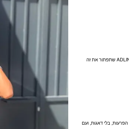
אנחנו מבינות את המטרדים שעלולים להפריע לך ויצרנו את ADLIN שתפתור את זה
י הפרעות, בלי דאגות, ועם