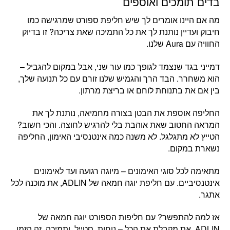
בדים תומכים ואוספים
מה אם היינו אומרים לך שיש חליפת ספורט שמרגישה כמו
חיבוק ועדיין נותנת לך את כל התמיכה שאת צריכה? זו בדיוק
החוויה עם Aura שלנו.
דמייני בגד שנצמד לגופך כמו עור שני, אבל במקום להגביל –
הוא משחרר. הבד הרך והגמיש שלנו זורם עם כל תנועה שלך,
בין אם את בתנוחת לוחם או בריצת מרתון.
החליפה אוספת את הבטן בצורה מחמיאה, נותנת לך את
המראה החטוב שאת אוהבת בלי להרגיש לחוצה. והכי חשוב?
הטייץ לא מתגלגל. לא משנה כמה אינטנסיבי האימון, החליפה
נשארת במקום.
מתאימה לכל סוגי האימונים – מיוגה רגועה ועד לאימונים
אינטנסיביים. עם חליפת יוגה חמאה של ADLIN, את מוכנה לכל
אתגר.
אז למה להתפשר? עם חליפות הספורט יוגה חמאה של
ADLIN, את מקבלת את הכל – נוחות, סטייל, ותמיכה. זה הזמן