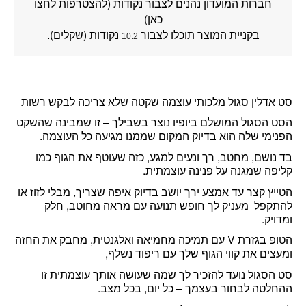
חברות המועדון נהנים לצבור נקודות (להצטרפות לחצו
כאן)
בקניית המוצר תוכלו לצבור
נקודות (שקלים).
10.2
סט אדלין סגול מלכותי עוצמה שקטה שלא צריכה לבקש רשות
הסט הסגול המושלם ביופיו נוצר בשבילך – זו שמבינה שהשקט
הפנימי שלה הוא בדיוק המקום שממנו מגיעה כל העוצמה.
בד נושם, מחטב, רך ונעים למגע, כזה שעוטף את הגוף כמו
קליפה שמגנה על פנינה עוצמתית.
הטייץ קצר עד אמצע ירך
יושב בדיוק איפה שצריך, מבלי לזוז או
להתקפל מעניק לך חופש תנועה עם מראה מחוטב, חלק
ומדויק.
הטופ בגזרת V עם תמיכה מחמיאה ואלגנטית, מחבק את החזה
ומעצים את קווי הגוף שלך עם ריפוד נשלף,
סט הסגול נועד להזכיר לך שמה שעושה אותך עוצמתית זו
ההחלטה לבחור בעצמך – כל יום, בכל מצב.