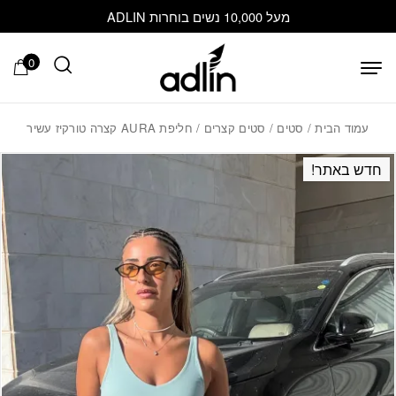
בחזרה למעלה
Skip to Content
מעל 10,000 נשים בוחרות ADLIN
0
עמוד הבית
/
סטים
/
סטים קצרים
/ חליפת AURA קצרה טורקיז עשיר
חדש באתר!