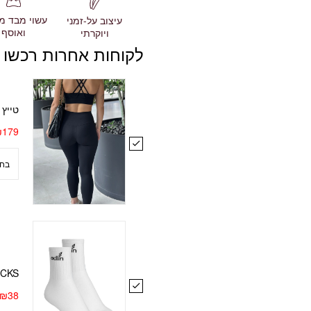
עשוי מבד מ
עיצוב על-זמני
ואוסף
ויוקרתי
לקוחות אחרות רכשו 
טייץ yoga חמאה שחור
₪
179
OCKS
₪
38