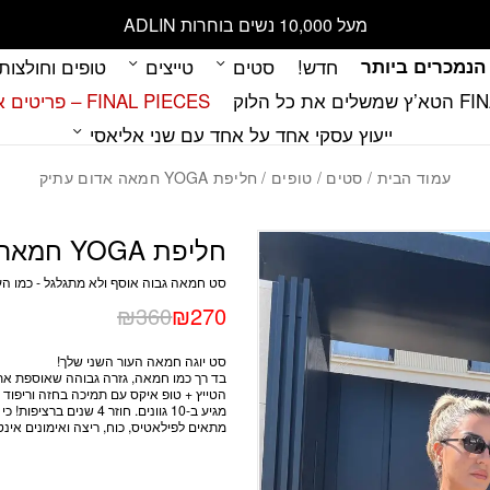
מעל 10,000 נשים בוחרות ADLIN
הנמכרים ביותר
חדש!
סטים
טייצים
טופים וחולצות
 כל הלוק
FINAL PIECES – פריטים אחרונים במלאי
ייעוץ עסקי אחד על אחד עם שני אליאסי
עמוד הבית
/
סטים
/
טופים
/ חליפת YOGA חמאה אדום עתיק
חליפת YOGA חמאה אדום עתיק
סט חמאה גבוה אוסף ולא מתגלגל - כמו הע
₪
360
₪
270
סט יוגה חמאה העור השני שלך!
בד רך כמו חמאה,
גזרה גבוהה שאוספת את ה
הטייץ + טופ איקס עם תמיכה בחזה וריפוד 
מגיע ב-10 גוונים. חוזר 4 שנים ברציפות! כי משהו טוב לא מחליפים!
מתאים לפילאטיס, כוח, ריצה ואימונים אינט