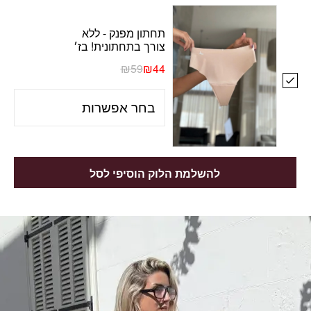
תחתון מפנק - ללא
צורך בתחתונית! בז׳
₪
59
₪
44
להשלמת הלוק הוסיפי לסל