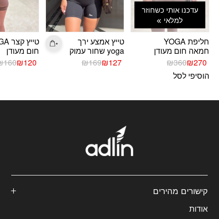
עדכנו אותי כשחוזר
למלאי
חליפת YOGA
טייץ אמצע ירך
טייץ ק
חמאה חום מעודן
yoga שחור עמוק
חום מעודן
המחיר
המחיר
המחיר
המחיר
המחיר
המחיר
₪
160
₪
120
₪
169
₪
127
₪
360
₪
270
הנוכחי
המקורי
הנוכחי
המקורי
הנוכחי
המקורי
הוסיפי לסל
היה:
הוא:
היה:
הוא:
היה:
הוא:
₪160.
₪120.
₪169.
₪127.
₪360.
₪270.
קישורים מהירים
אודות