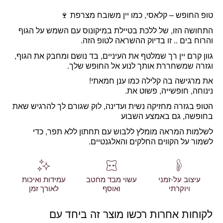
טופ החופש – קלאסי, כמו יין משובח מצרפת 🍷
התחושה הזו, של ללכת בטיילת במיקונוס עם השמש על הגוף
והרוח בים .. זו בדיוק ההשראה לטופ הזה.
גוון קרם יין רך שמלטף את העיניים, בד נושם ומחבק את הגוף,
וגזרה שמשחררת אותך לנוע אל החופש שלך.
את מרגישה בה קלילה כמו ענן חמאתי!
נינוחה, חופשייה, פשוט את.
הטופ בגזרה מחזיקה נשית ועדינה, לוק שגורם לך להרגיש שאת
בחופשה, גם באמצע השבוע
לשלמות המראה מומלץ ללבוש עם תחתון ללא תפר, כדי
לשמור על הקווים החלקים והאלגנטיים.
עיצוב על-זמני
עשוי מבד מחטב
עמידות ואיכות
ויוקרתי
ואוסף
לאורך זמן
לקוחות אחרות רכשו מוצר זה ביחד עם