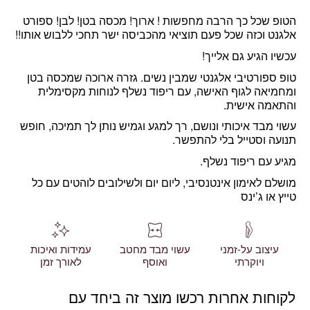
הטופ שכל כך הרבה מחפשות ! ארוך! מכסה בטן! לבן! ספורט
אלגנט וכזה שכל פעם תוציאי מהכביסה ישר תחכי ללבוש אותו!!
עכשיו הגיע גם אלייך!
טופ ספורטיבי אלגנטי שמבין נשים. גזרה ארוכה שמכסה בטן
ומחמיאה לגוף האישה, עם ריפוד נשלף לנוחות מקסימלית
והתאמה אישית.
עשוי מבד איכותי ונושם, רך למגע וגמיש נותן לך תמיכה, חופש
תנועה וסטייל בלי להתפשר.
מגיע עם ריפוד נשלף.
מושלם לאימון אינטנסיבי, ליום יום ולשילובים לוהטים עם כל
טייץ או ג’ינס
עיצוב על-זמני
עשוי מבד מחטב
עמידות ואיכות
ויוקרתי
ואוסף
לאורך זמן
לקוחות אחרות רכשו מוצר זה ביחד עם