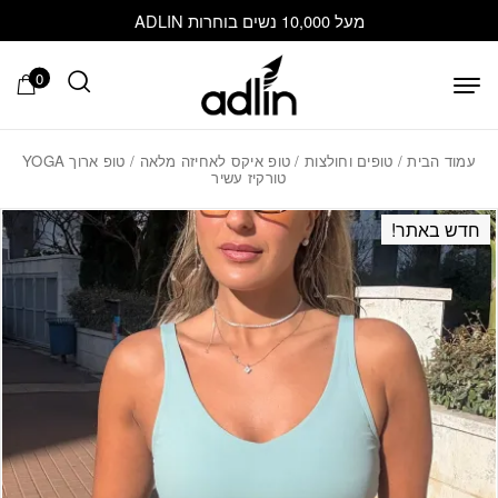
בחזרה למעלה
Skip to Content
מעל 10,000 נשים בוחרות ADLIN
0
עמוד הבית
/
טופים וחולצות
/
טופ איקס לאחיזה מלאה
/ טופ ארוך YOGA
טורקיז עשיר
חדש באתר!