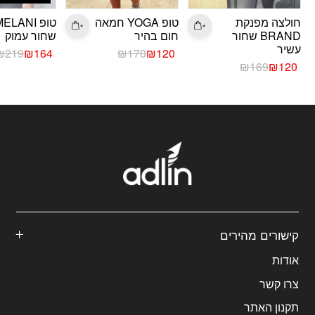
חולצה מפנקת
טופ YOGA חמאה
טופ ELANI
BRAND שחור
חום בהיר
שחור עמוק
עשיר
המחיר
המחיר
המחיר
המחיר
₪
219
₪
164
₪
170
₪
120
המחיר
המחיר
הנוכחי
המקורי
הנוכחי
המקורי
₪
169
₪
120
הנוכחי
המקורי
היה:
הוא:
היה:
הוא:
היה:
הוא:
₪170.
₪120.
₪219.
₪164.
₪169.
₪120.
קישורים מהירים
אודות
צרו קשר
תקנון האתר