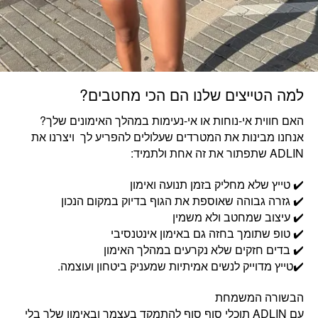
למה הטייצים שלנו הם הכי מחטבים?
האם חווית אי-נוחות או אי-נעימות במהלך האימונים שלך?
אנחנו מבינות את המטרדים שעלולים להפריע לך ויצרנו את
ADLIN שתפתור את זה אחת ולתמיד:
✔️ טייץ שלא מחליק בזמן תנועה ואימון
✔️ גזרה גבוהה שאוספת את הגוף בדיוק במקום הנכון
✔️ עיצוב שמחטב ולא משמין
✔️ טופ שתומך בחזה גם באימון אינטנסיבי
✔️ בדים חזקים שלא נקרעים במהלך האימון
✔️טייץ מדוייק לנשים אמיתיות שמעניק ביטחון ועוצמה.
הבשורה המשמחת
עם ADLIN תוכלי סוף סוף להתמקד בעצמך ובאימון שלך בלי