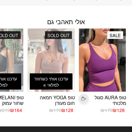
אולי תאהבי גם
OLD OUT
SOLD OUT
SALE
עדכנו אותי כשחוזר
עדכנו אות
למלאי
למלא
טופ AURA סגול
טופ YOGA חמאה
טופ ELANI
מלכותי
חום מעודן
שחור עמוק
המחיר
המחיר
המחיר
המחיר
המחיר
המחיר
₪
219
₪
164
₪
170
₪
128
₪
170
₪
128
הנוכחי
המקורי
הנוכחי
המקורי
הנוכחי
המקורי
היה:
הוא:
היה:
הוא:
היה:
הוא:
₪219.
₪164.
₪170.
₪128.
₪170.
₪128.