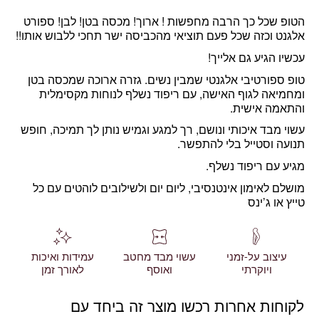
הטופ שכל כך הרבה מחפשות ! ארוך! מכסה בטן! לבן! ספורט
אלגנט וכזה שכל פעם תוציאי מהכביסה ישר תחכי ללבוש אותו!!
עכשיו הגיע גם אלייך!
טופ ספורטיבי אלגנטי שמבין נשים. גזרה ארוכה שמכסה בטן
ומחמיאה לגוף האישה, עם ריפוד נשלף לנוחות מקסימלית
והתאמה אישית.
עשוי מבד איכותי ונושם, רך למגע וגמיש נותן לך תמיכה, חופש
תנועה וסטייל בלי להתפשר.
מגיע עם ריפוד נשלף.
מושלם לאימון אינטנסיבי, ליום יום ולשילובים לוהטים עם כל
טייץ או ג’ינס
עיצוב על-זמני
עשוי מבד מחטב
עמידות ואיכות
ויוקרתי
ואוסף
לאורך זמן
לקוחות אחרות רכשו מוצר זה ביחד עם