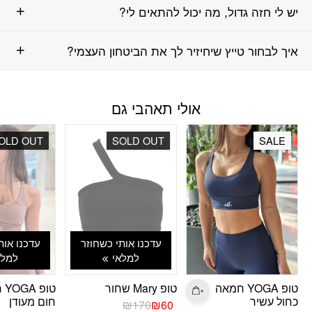
יש לי חזה גדול, מה יכול להתאים לי?
איך לבחור טייץ שיחיזיר לך את הביטחון העצמי?
אולי תאהבי גם
OLD OUT
SOLD OUT
SALE
עדכנו אותי כשחוזר
עדכנו אות
למלאי
למלא
טופ YOGA חמאה
טופ Mary שחור
טופ
כחול עשיר
חום מעודן
המחיר
המחיר
₪
170
₪
60