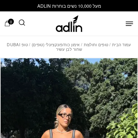
בחזרה למעלה
Skip to Content
מעל 10,000 נשים בוחרות ADLIN
0
עמוד הבית
/
טופים וחולצות
/
אימון כוח/פונקציונלי (טופים)
/ טופ DUBAI
שחור לבן עשיר