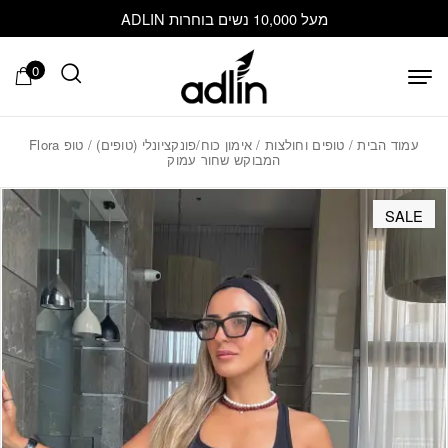
בחזרה למעלה
Skip to Content
מעל 10,000 נשים בוחרות ADLIN
0
עמוד הבית
/
טופים וחולצות
/
אימון כוח/פונקציונלי (טופים)
/ טופ Flora
המבוקש שחור עמוק
SALE