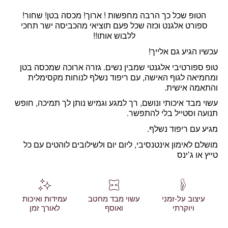
הטופ שכל כך הרבה מחפשות ! ארוך! מכסה בטן! שחור!
ספורט אלגנט וכזה שכל פעם תוציאי מהכביסה ישר תחכי
ללבוש אותו!!
עכשיו הגיע גם אלייך!
טופ ספורטיבי אלגנטי שמבין נשים. גזרה ארוכה שמכסה בטן
ומחמיאה לגוף האישה, עם ריפוד נשלף לנוחות מקסימלית
והתאמה אישית.
עשוי מבד איכותי ונושם, רך למגע וגמיש נותן לך תמיכה, חופש
תנועה וסטייל בלי להתפשר.
מגיע עם ריפוד נשלף.
מושלם לאימון אינטנסיבי, ליום יום ולשילובים לוהטים עם כל
טייץ או ג’ינס
עיצוב על-זמני
עשוי מבד מחטב
עמידות ואיכות
ויוקרתי
ואוסף
לאורך זמן