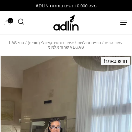
בחזרה למעלה
Skip to Content
מעל 10,000 נשים בוחרות ADLIN
0
עמוד הבית
/
טופים וחולצות
/
אימון כוח/פונקציונלי (טופים)
/ טופ LAS
VEGAS שחור אלמוני
חדש באתר!