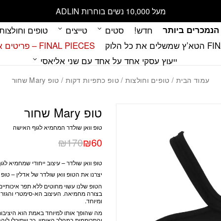
כמות טופ Mary שחור
מעל 10,000 נשים בוחרות ADLIN
הנמכרים ביותר
חדש!
סטים
טייצים
טופים וחולצות
 כל הלוק
FINAL PIECES – פריטים אחרונים במלאי
ייעוץ עסקי אחד על אחד עם שני אליאסי
עמוד הבית
/
טופים וחולצות
/
טופ כתפיות דקות
/ טופ Mary שחור
טופ Mary שחור
טופ וואן שולדר המחמיא לגוף האישה
₪
170
₪
60
טופ וואן שולדר – עיצוב ייחודי שמחמיא לגו
יצרנו את הטופ וואן שולדר של אדלין – טופ 
הטופ שלנו עשוי מחוטים ללא תפר איכותיי
בצורה מחמיאה. העיצוב הא-סימטרי והגזרה 
ומיוחד.
מה שהופך אותו למיוחד באמת הוא היציבות
והתרוממות במהלך האימון, כך שתוכלי ליהנו