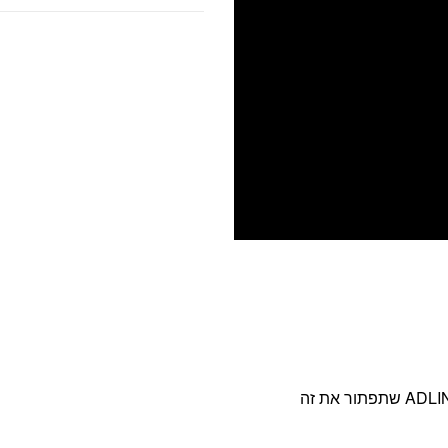
אנחנו מבינות את המטרדים שעלולים להפריע לך ויצרנו את ADLIN שתפתור את זה