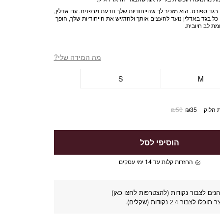
בגד ספורט. הוא מזכיר לך שהייחודיות שלך נובעת מבפנים. עם אדלין,
כל בגד באדלין נועד להעצים אותך ולהדגיש את הייחודיות שלך, הופך
ת לב חיובית.
מה המידה שלי?
S
M
 הלוק
35
₪
50
₪
הוסיפי לסל
החזרות קלות עד 14 ימי עסקים
נים לצבור נקודות (להצטרפות לחצו כאן)
ר תוכלו לצבור
נקודות (שקלים).
2.4