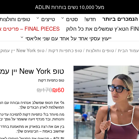
כמות טופ New York יין עמוק
מעל 10,000 נשים בוחרות ADLIN
הנמכרים ביותר
חדש!
סטים
טייצים
טופים וחולצות
 כל הלוק
FINAL PIECES – פריטים אחרונים במלאי
ייעוץ עסקי אחד על אחד עם שני אליאסי
עמוד הבית
/
טופים וחולצות
/
טופ כתפיות דקות
/ טופ New York יין עמוק
טופ New York יין עמוק
טופ כתפיות דקות
₪
170
₪
60
גלי את הטופ שמשלב אנרגיה גבוהה עם הנו
המושלמת לארון הבגדים שלך.
מה מיוחד בו? כתפיות דקות לתמיכה עדינ
והנוחות, ובד מנדף זיעה ששומר על גופך יבש
בין אם את רצה בפארק או מתאמנת בחדר כ
שחשוב באמת – הביצועים שלך.
ADLIN – מביאים את הסטייל הייחודי לאימון שלך.