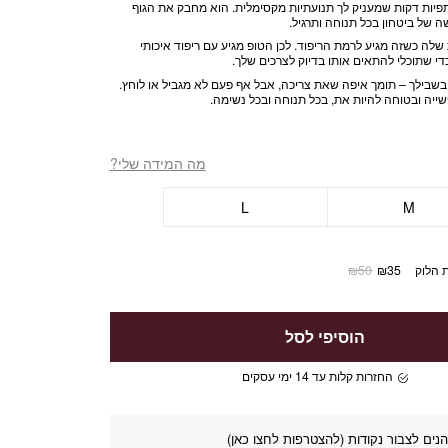
שמעניק לך תנועתיות מקסימלית. הוא מחבק את הגוף
שה של ביטחון בכל תנוחה ותרגיל.
לה כשזה מגיע לרמת הריפוד. לכן הטופ מגיע עם ריפוד איכותי
די שתוכלי להתאים אותו בדיוק לצרכים שלך.
 בשבילך – תומך איפה שאת צריכה, אבל אף פעם לא מגביל או לוחץ.
ייה ובטוחה להיות את, בכל תנוחה ובכל נשימה.
מה המידה שלי?
L
M
 הלוק
35
₪
50
₪
הוסיפי לסל
החזרות קלות עד 14 ימי עסקים
נים לצבור נקודות (להצטרפות לחצו כאן)