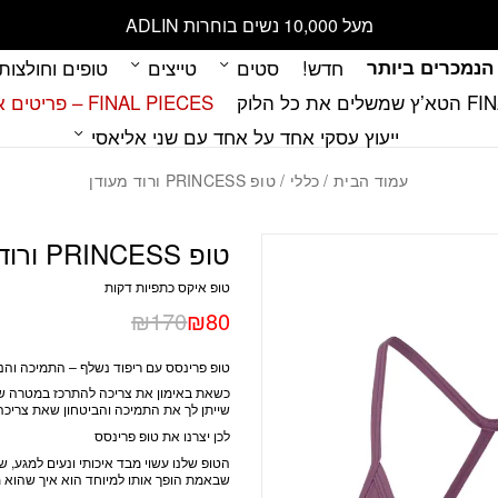
כמות טופ PRINCESS ורוד מעודן
מעל 10,000 נשים בוחרות ADLIN
הנמכרים ביותר
חדש!
סטים
טייצים
טופים וחולצות
 כל הלוק
FINAL PIECES – פריטים אחרונים במלאי
ייעוץ עסקי אחד על אחד עם שני אליאסי
עמוד הבית
/
כללי
/ טופ PRINCESS ורוד מעודן
טופ PRINCESS ורוד מעודן
טופ איקס כתפיות דקות
₪
170
₪
80
טופ פרינסס עם ריפוד נשלף – התמיכה והנ
כשאת באימון את צריכה להתרכז במטרה של
שייתן לך את התמיכה והביטחון שאת צריכה
לכן יצרנו את טופ פרינסס
הטופ שלנו עשוי מבד איכותי ונעים למגע, 
שבאמת הופך אותו למיוחד הוא איך שהוא מו