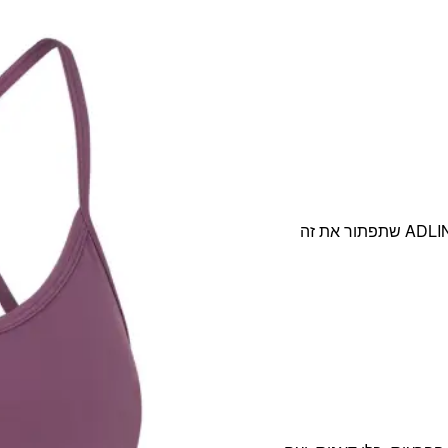
אנחנו מבינות את המטרדים שעלולים להפריע לך ויצרנו את ADLIN שתפתור את זה