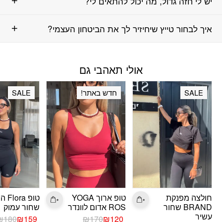
יש לי חזה גדול, מה יכול להתאים לי?
איך לבחור טייץ שיחיזיר לך את הביטחון העצמי?
אולי תאהבי גם
SALE
חדש באתר!
SALE
חולצה מפנקת
טופ ארוך YOGA
טופ a
BRAND שחור
ROS אדום לוונדר
שחור עמוק
עשיר
המחיר
המחיר
המחיר
המחיר
₪
180
₪
159
₪
170
₪
120