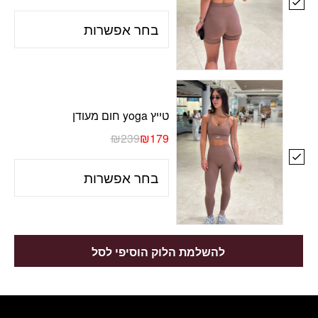
טייץ yoga חום מעודן
₪
239
₪
179
להשלמת הלוק הוסיפי לסל