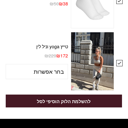
₪
50
₪
38
טייץ yoga וניל לין
₪
229
₪
172
להשלמת הלוק הוסיפי לסל