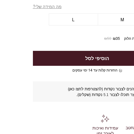
מה המידה שלי?
L
M
 הלוק
35
₪
50
₪
הוסיפי לסל
החזרות קלות עד 14 ימי עסקים
נים לצבור נקודות (להצטרפות לחצו כאן)
ר תוכלו לצבור
נקודות (שקלים).
5.1
חטב
עמידות ואיכות
לאורך זמן