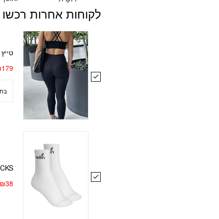
לקוחות אחרות רכשו 
טייץ yoga חמאה שחור
₪
179
OCKS
₪
38