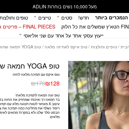
כמות טופ YOGA חמאה שחור עמוק
מעל 10,000 נשים בוחרות ADLIN
הנמכרים ביותר
חדש!
סטים
טייצים
טופים וחולצות
 כל הלוק
FINAL PIECES – פריטים אחרונים במלאי
ייעוץ עסקי אחד על אחד עם שני אליאסי
בית
/
טופים וחולצות
/
טופ איקס לאחיזה מלאה
/ טופ YOGA חמאה שחור עמוק
טופ YOGA חמאה שחור עמוק
טופ איקס עם תמיכה מלאה לחזה
₪
170
₪
128
טופ יוגה חמאה לתמיכה מלאה!
בד חמאה רך ואיכותי שמחזיק את החזה בדי
עיצוב X מאחור לטווח תנועה מלא עם תמיכה חזקה בחזה מחזיק, תומך ולא זז!
ריפוד נשלף את מחליטה כמה תמיכה את צר
הבסט סלר
שלנו ולא במקרה! מתאים לאימוני
מלאים.