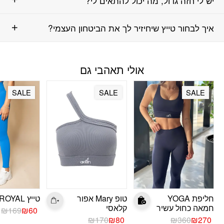
יש לי חזה גדול, מה יכול להתאים לי?
איך לבחור טייץ שיחיזיר לך את הביטחון העצמי?
אולי תאהבי גם
SALE
SALE
SALE
חליפת YOGA
טופ Mary אפור
טייץ ROYAL תכלת
חמאה כחול עשיר
קלאסי
המחיר
המחיר
₪
169
₪
60
המחיר
המחיר
המחיר
המחיר
הנוכחי
המקורי
₪
170
₪
80
₪
360
₪
270