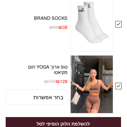
BRAND SOCKS
₪
50
₪
38
טופ ארוך YOGA חום
מקיאטו
₪
170
₪
128
להשלמת הלוק הוסיפי לסל