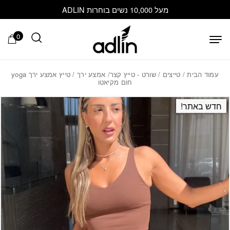
בחזרה למעלה
Skip to Content
מעל 10,000 נשים בוחרות ADLIN
0
עמוד הבית
/
טייצים
/
שורט - טייץ קצר/ אמצע ירך
/ טייץ אמצע ירך yoga
חום מקיאטו
חדש באתר!