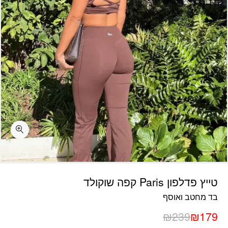
כמות טייץ פדלפון Paris קפה שוקולד
טייץ פדלפון Paris קפה שוקולד
בד מחטב ואוסף
₪
239
₪
179