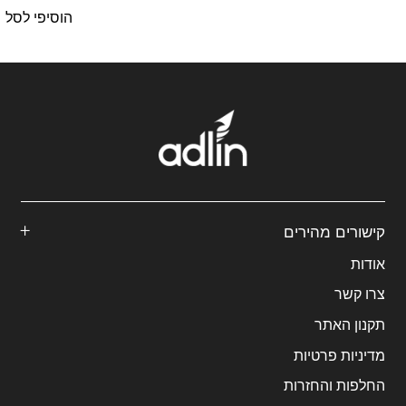
הנוכחי
המקורי
היה:
הוא:
הנוכחי
המקורי
הוסיפי לסל
היה:
הוא:
₪75.
₪100.
היה:
הוא:
₪360.
₪270.
₪170.
₪128.
קישורים מהירים
אודות
צרו קשר
תקנון האתר
מדיניות פרטיות
החלפות והחזרות