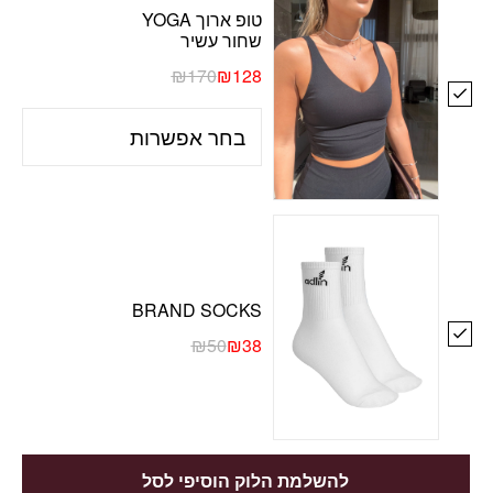
טופ ארוך YOGA
שחור עשיר
₪
170
₪
128
BRAND SOCKS
₪
50
₪
38
להשלמת הלוק הוסיפי לסל