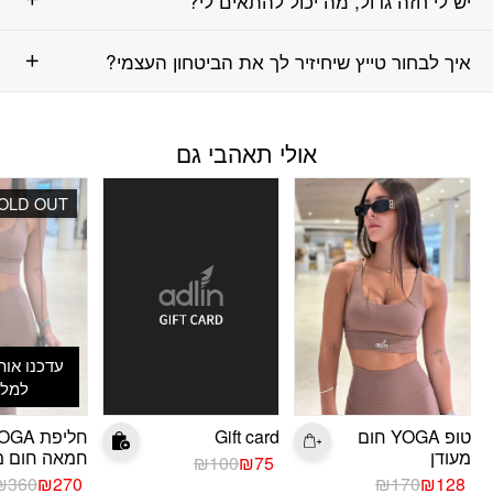
יש לי חזה גדול, מה יכול להתאים לי?
איך לבחור טייץ שיחיזיר לך את הביטחון העצמי?
אולי תאהבי גם
OLD OUT
עדכנו אות
למלא
טופ YOGA חום
Gift card
חליפת GA
מעודן
חמאה חום מ
המחיר
המחיר
₪
100
₪
75
המחיר
המחיר
הנוכחי
המקורי
המחיר
המחיר
₪
360
₪
270
₪
170
₪
128