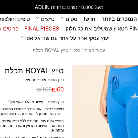
כמות טייץ ROYAL תכלת
מעל 10,000 נשים בוחרות ADLIN
הנמכרים ביותר
חדש!
סטים
טייצים
טופים וחולצות
 כל הלוק
FINAL PIECES – פריטים אחרונים במלאי
ייעוץ עסקי אחד על אחד עם שני אליאסי
עמוד הבית
/
כללי
/ טייץ ROYAL תכלת
טייץ ROYAL תכלת
טייץ מחטב אוסף ומחמיא
₪
169
₪
60
טייץ מחטב – עיצוב מושלם לגוף שלך!
כשאת באימון, את צריכה להתרכז במטרה של
– טייץ מרי הנותן לך את התמיכה והביטחון
הטייץ שלנו עשוי מחוטים ללא תפר איכותי,
מחמיאה
. העיצוב המדויק והגזרה הגבוהה 
ומחמיא.
מה שהופך אותו למיוחד באמת הוא היציבות