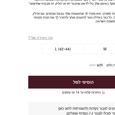
קד באימון שלך בלי לדאוג שהבגד יזוז או יחליק. זה מבטיח שתישארי
ד ספורט. הוא מזכיר לך שהעוצמה שלך נובעת מבפנים. עם אדלין,
 כל בגד באדלין נועד להעצים אותך ולהזכיר לך את הכוח הפנימי
ומושכת השראה.
מה המידה שלי?
L (42~44)
M
 הלוק
35
₪
50
₪
הוסיפי לסל
החזרות קלות עד 14 ימי עסקים
נים לצבור נקודות (להצטרפות לחצו כאן)
ר תוכלו לצבור
נקודות (שקלים).
2.4