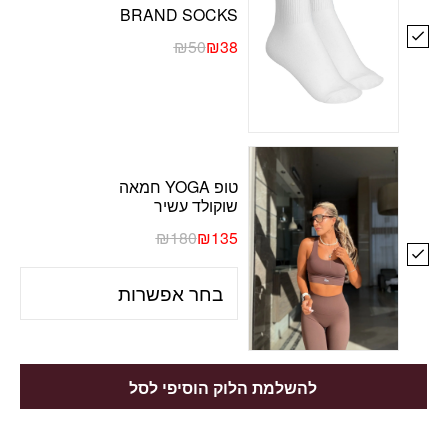
BRAND SOCKS
₪
50
₪
38
טופ YOGA חמאה
שוקולד עשיר
₪
180
₪
135
להשלמת הלוק הוסיפי לסל