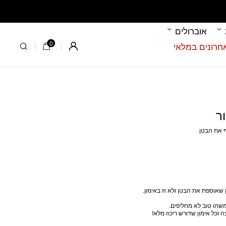
אוברולים
0
Register
ף את הבטן
שאוספת את הבטן ולא זז באימון.
 וכל אימון שדורש ריכוז מלא!