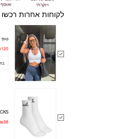
ואוסף
ויוקרתי
לקוחות אחרות רכשו 
טופ Monshery כיווצים לבן
₪
120
OCKS
₪
38