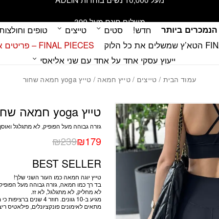
כמות טייץ yoga חמאה שחור
משלוח חינם מעל 399
הנמכרים ביותר
חדש!
סטים
טייצים
טופים וחולצות
 כל הלוק
FINAL PIECES – פריטים אחרונים במלאי
ייעוץ עסקי אחד על אחד עם שני אליאסי
עמוד הבית
/
טייצים
/
טייץ חמאה
/ טייץ yoga חמאה שחור
טייץ yoga חמאה שחור
גזרה גבוהה מעל הפופיק, לא מתגלגל ואוס
₪
239
₪
179
BEST SELLER
טייץ יוגה חמאה כמו העור השני שלך!
בד רך כמו חמאה, גזרה גבוהה מעל הפופיק 
לא מחליק, לא מתגלגל, לא זז.
מגיע ב-10 גוונים. חוזר 4 שנים ברציפות כי משהו טוב לא מחליפים.
מתאים לאימונים פונקציונלים, פילאטיס ריצה