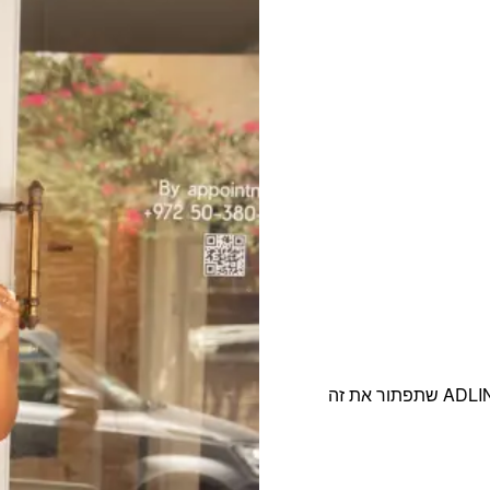
אנחנו מבינות את המטרדים שעלולים להפריע לך ויצרנו את ADLIN שתפתור את זה