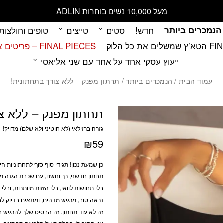
כמות תחתון מפנק - ללא צורך בתחתונית!
מעל 10,000 נשים בוחרות ADLIN
הנמכרים ביותר
חדש!
סטים
טייצים
טופים וחולצות
 כל הלוק
FINAL PIECES – פריטים אחרונים במלאי
ייעוץ עסקי אחד על אחד עם שני אליאסי
עמוד הבית
/
הנמכרים ביותר
/ תחתון מפנק – ללא צורך בתחתונית!
תחתון מפנק – ללא צ
גזרה ברזילאי (לא חוטיני ולא שלם) מדויק!
₪
59
כן שמעת נכון! תגידי סוף סוף לתחתוניות היומיות וברוכה הבאה ל se
תחתון חדשני, רך ונושם, עם
שכבת הגנה מו
בלי תחושות לוואי, בלי הזזות מיותרות, ובלי
נראה טוב, מרגיש מדהים, ומתאים בדיוק לח
זה לא עוד תחתון. זה הבסיס שלך להרגיש חו
אין החזרות/ החלפות על הלבשה תחתונה.